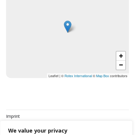
+
−
Leaflet
|
©
Rotex International
©
Map Box
contributors
Imprint
Privacy Policy
We value your privacy